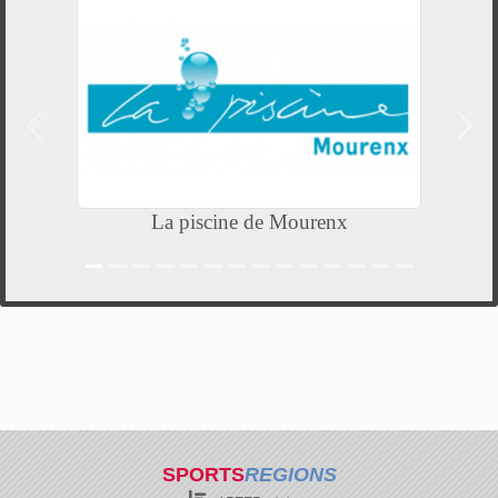
Précedent
Suiv
La piscine de Mourenx
SPORTS
REGIONS