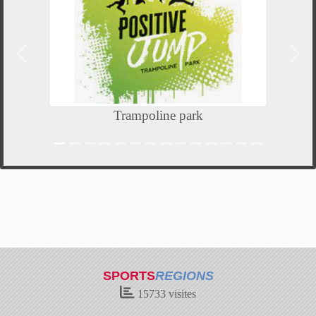
Précedent
Suiv
Trampoline park
SPORTS
REGIONS
15733
visites