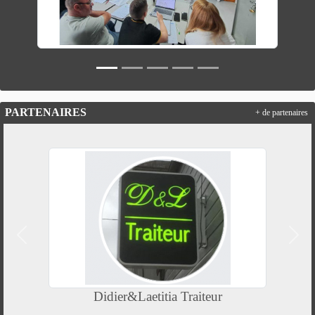
PARTENAIRES
+ de partenaires
Précedent
Suiv
Didier&Laetitia Traiteur