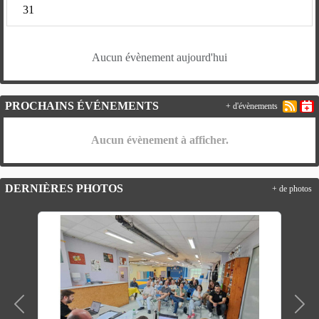
31
Aucun évènement aujourd'hui
PROCHAINS ÉVÉNEMENTS
+ d'évènements
Aucun évènement à afficher.
DERNIÈRES PHOTOS
+ de photos
Précedent
Suiv