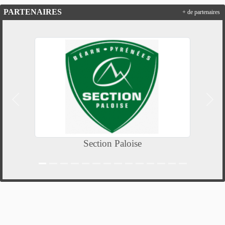
PARTENAIRES
+ de partenaires
Précedent
Suiv
Section Paloise