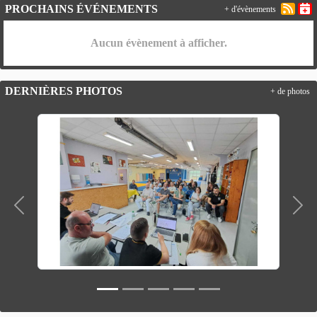
PROCHAINS ÉVÉNEMENTS
+ d'évènements
Aucun évènement à afficher.
DERNIÈRES PHOTOS
+ de photos
Précedent
Suiv