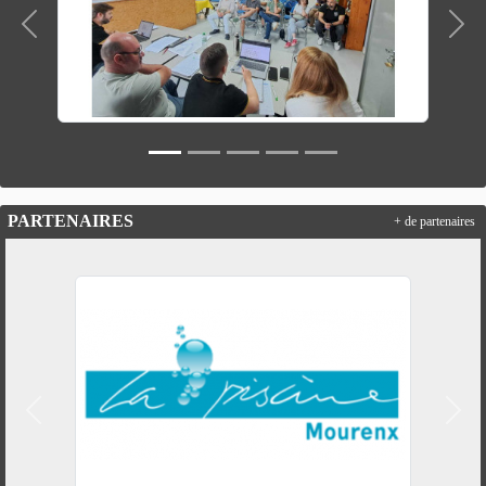
Précedent
Suiv
PARTENAIRES
+ de partenaires
Précedent
Suiv