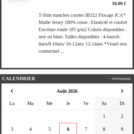
10.00 €
T-Shirt manches courtes IB322 Flocage JCA*
Maille Jersey 100% coton : Elasticité et confort
Encolure ronde 185 g/m2 Coloris disponibles :
noir ou blanc Tailles disponibles : 4-6ans/6-
8ans/8-10ans/ 10-12ans/ 12-14ans *Visuel non
contractuel ...
CALENDRIER
+ d'évènements
Août 2026
Lu
Ma
Me
Je
Ve
Sa
Di
1
2
3
4
5
6
7
8
9