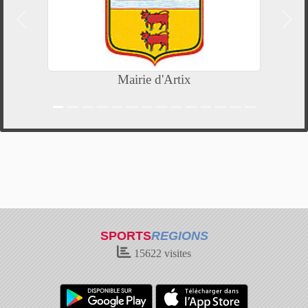
Précedent
Suiv
Mairie d'Artix
SPORTS
REGIONS
15622
visites