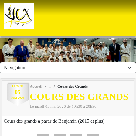
Panneau de gestion des cookies
Le
mardi
Accueil
Cours des Grands
05
COURS DES GRANDS
MAI
2026
Le
mardi
05
mai
2026
de 19h30 à 20h30
Cours des grands à partir de Benjamin (2015 et plus)