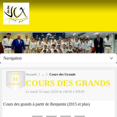
Panneau de gestion des cookies
Le
mardi
Accueil
Cours des Grands
31
COURS DES GRANDS
MARS
2026
Le
mardi
31
mars
2026
de 19h30 à 20h30
Cours des grands à partir de Benjamin (2015 et plus)