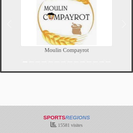
Précedent
Suiv
Moulin Compayrot
SPORTS
REGIONS
15581
visites