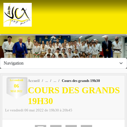
Panneau de gestion des cookies
Le
vendredi
Accueil
Cours des grands 19h30
06
COURS DES GRANDS
MAI
2022
19H30
Le
vendredi
06
mai
2022
de 19h30 à 20h45