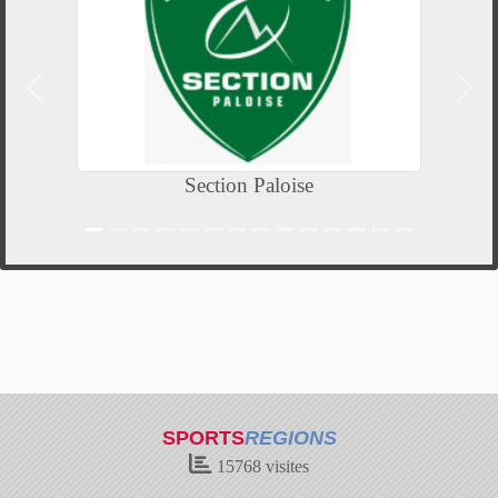
Précedent
Suiv
Section Paloise
SPORTS
REGIONS
15768
visites