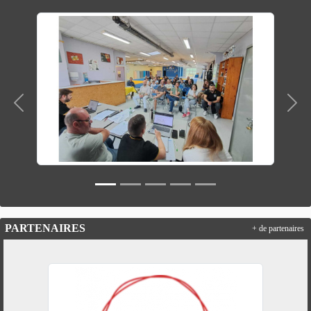
Précedent
Suiv
PARTENAIRES
+ de partenaires