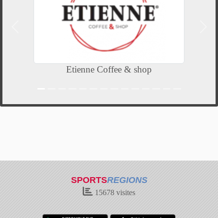
Précedent
Suiv
Etienne Coffee & shop
SPORTS
REGIONS
15678
visites