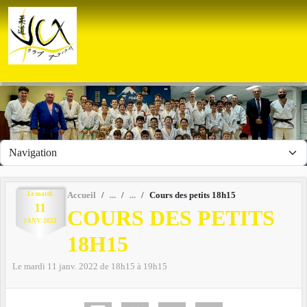
Panneau de gestion des cookies
Le
mardi
Accueil
Cours des petits 18h15
11
COURS DES PETITS
JANV.
2022
18H15
Le
mardi
11
janv.
2022
de 18h15 à 19h15