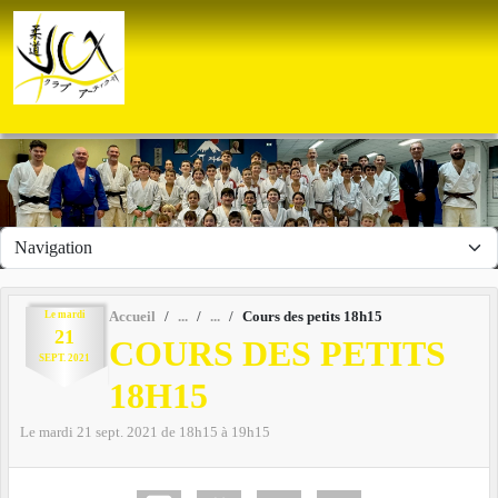
Panneau de gestion des cookies
Le
mardi
Accueil
Cours des petits 18h15
21
COURS DES PETITS
SEPT.
2021
18H15
Le
mardi
21
sept.
2021
de 18h15 à 19h15