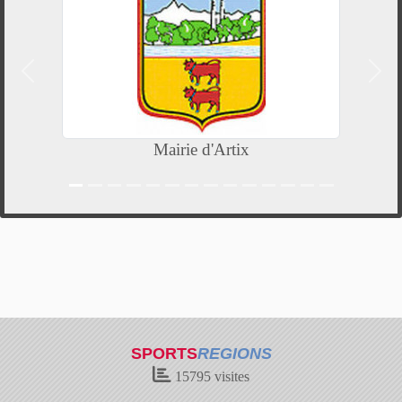
Précedent
Suiv
Mairie d'Artix
SPORTS
REGIONS
15795
visites